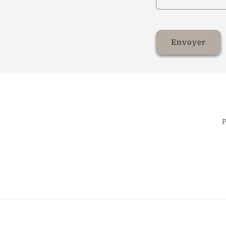
Envoyer
P